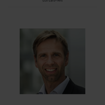
EU/EØS-rett