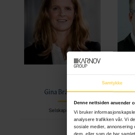
Samtykke
Gina Bråthen
Haral
Denne nettsiden anvender c
Selskapsrett
Avtal
Vi bruker informasjonskapsler
analysere trafikken vår. Vi 
sosiale medier, annonsering 
dem, eller som de har samlet