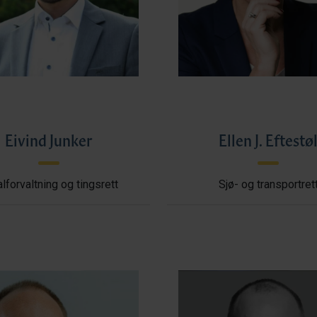
Eivind Junker
Ellen J. Eftestø
lforvaltning og tingsrett
Sjø- og transportret