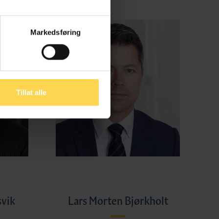
Markedsføring
Tillat alle
svik
Lars Morten Bjørkholt