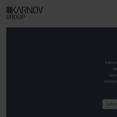
Karnov
ak
spes
stringe