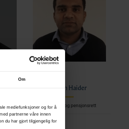
Om
ye
Imran Haider
shore
Trygderett og pensjonsrett
iale mediefunksjoner og for å
 med partnerne våre innen
u har gjort tilgjengelig for