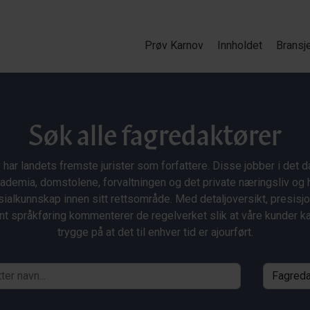
Prøv Karnov
Innholdet
Bransj
Søk alle fagredaktører
 har landets fremste jurister som forfattere. Disse jobber i det da
ademia, domstolene, forvaltningen og det private næringsliv og 
ialkunnskap innen sitt rettsområde. Med detaljoversikt, presisj
nt språkføring kommenterer de regelverket slik at våre kunder 
trygge på at det til enhver tid er ajourført.