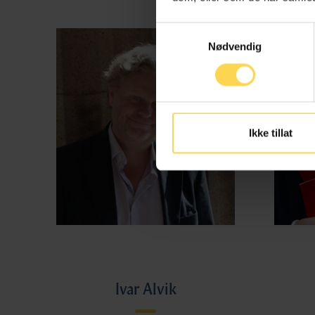
Samtykkevalg
Nødvendig
Ikke tillat
Ivar Alvik