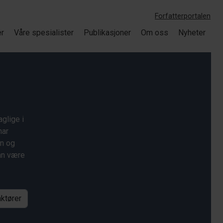
Forfatterportalen
er
Våre spesialister
Publikasjoner
Om oss
Nyheter
glige i
har
on og
kan være