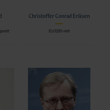
d
Christoffer Conrad Eriksen
gsrett
EU/EØS-rett