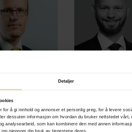
Detaljer
d Benestad Anderssen
Henrik Bjørneb
ookies
e-, kontrakts- og boligrett
Energi, petroleum og off
 for å gi innhold og annonser et personlig preg, for å levere sos
deler dessuten informasjon om hvordan du bruker nettstedet vårt,
og analysearbeid, som kan kombinere den med annen informasjon d
 inn gjennom din bruk av tjenestene deres.