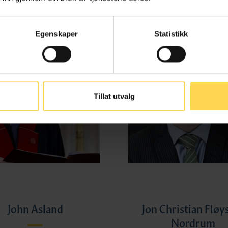
Egenskaper
Statistikk
Tillat utvalg
John Asland
Jon Christian Fløy
Nordrum