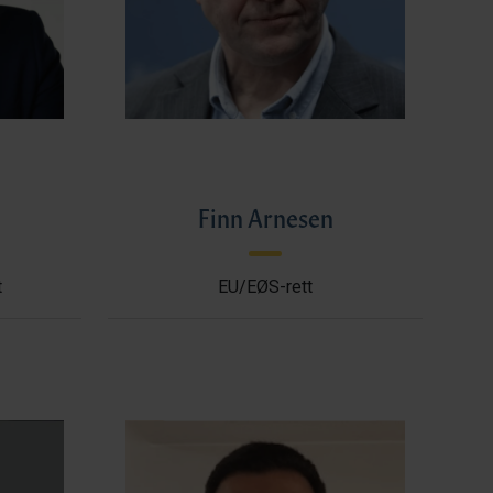
l
Finn Arnesen
t
EU/EØS-rett