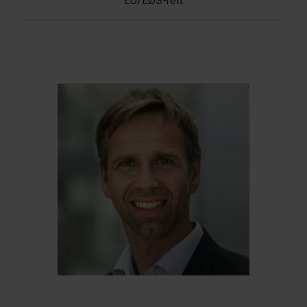
EU/EØS-rett