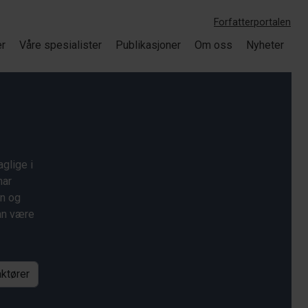
Forfatterportalen
er
Våre spesialister
Publikasjoner
Om oss
Nyheter
glige i
har
on og
kan være