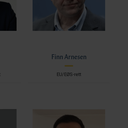
l
Finn Arnesen
t
EU/EØS-rett