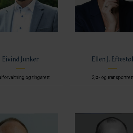
Eivind Junker
Ellen J. Eftestø
lforvaltning og tingsrett
Sjø- og transportret