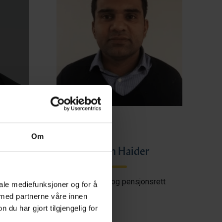
Om
ye
Imran Haider
shore
Trygderett og pensjonsrett
iale mediefunksjoner og for å
 med partnerne våre innen
u har gjort tilgjengelig for