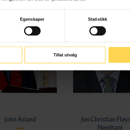
Egenskaper
Statistikk
Tillat utvalg
John Asland
Jon Christian Fløy
Nordrum