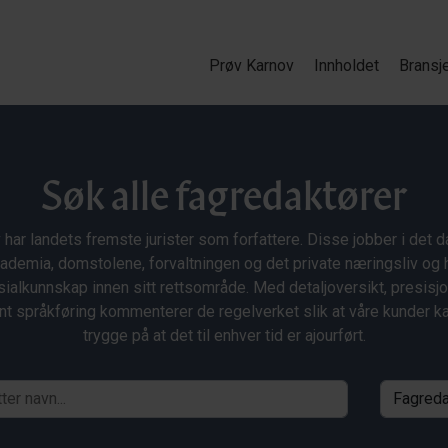
Prøv Karnov
Innholdet
Bransj
Søk alle fagredaktører
 har landets fremste jurister som forfattere. Disse jobber i det da
ademia, domstolene, forvaltningen og det private næringsliv og 
ialkunnskap innen sitt rettsområde. Med detaljoversikt, presisj
nt språkføring kommenterer de regelverket slik at våre kunder 
trygge på at det til enhver tid er ajourført.