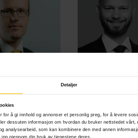
Detaljer
d Benestad Anderssen
Henrik Bjørneb
ookies
e-, kontrakts- og boligrett
Energi, petroleum og off
 for å gi innhold og annonser et personlig preg, for å levere sos
deler dessuten informasjon om hvordan du bruker nettstedet vårt,
og analysearbeid, som kan kombinere den med annen informasjon d
 inn gjennom din bruk av tjenestene deres.