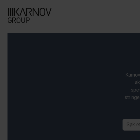
Karnov
ak
spes
stringe