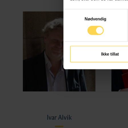
Samtykkevalg
Nødvendig
Ikke tillat
Ivar Alvik