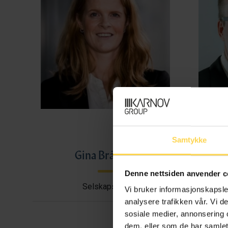
Samtykke
Gina Bråthen
Haral
Denne nettsiden anvender c
Selskapsrett
Avtal
Vi bruker informasjonskapsler
analysere trafikken vår. Vi 
sosiale medier, annonsering 
dem, eller som de har samlet