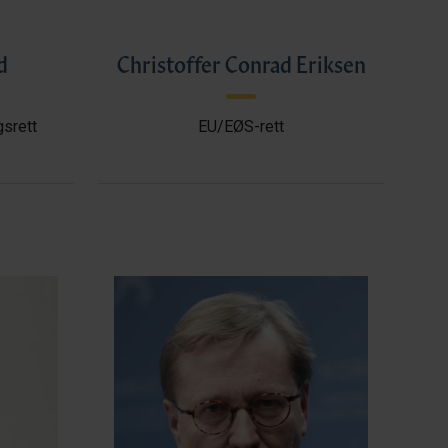
d
Christoffer Conrad Eriksen
gsrett
EU/EØS-rett