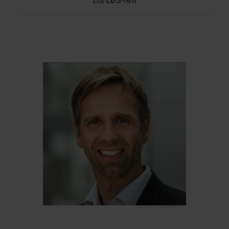
EU/EØS-rett