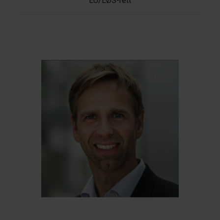
EU/EØS-rett