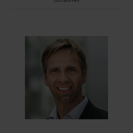
EU/EØS-rett