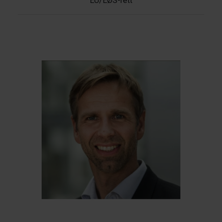
EU/EØS-rett