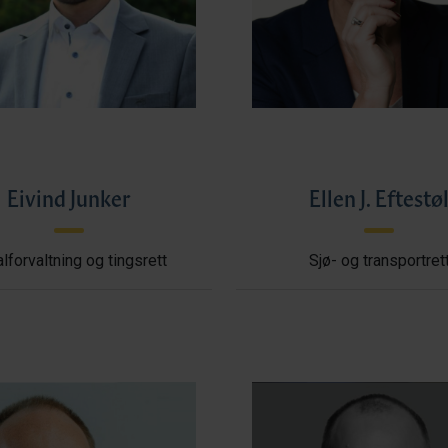
Eivind Junker
Ellen J. Eftestø
lforvaltning og tingsrett
Sjø- og transportret