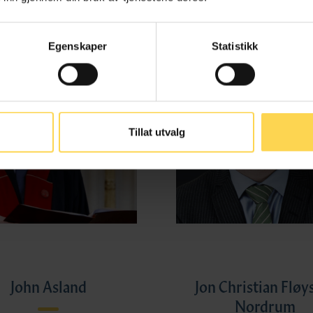
Egenskaper
Statistikk
Tillat utvalg
John Asland
Jon Christian Fløy
Nordrum