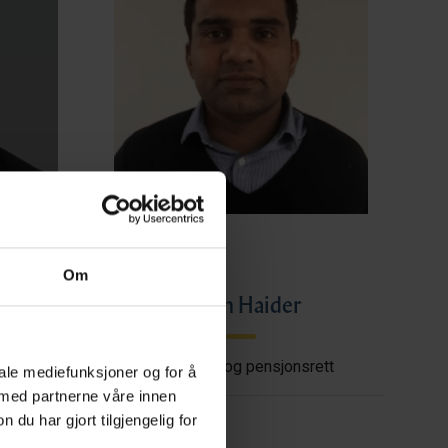
Om
ye
Imran Haider
shore
Trygderett og pensjonsrett
iale mediefunksjoner og for å
 med partnerne våre innen
u har gjort tilgjengelig for