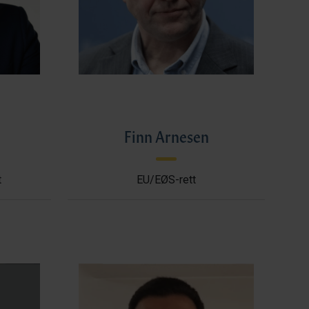
l
Finn Arnesen
t
EU/EØS-rett