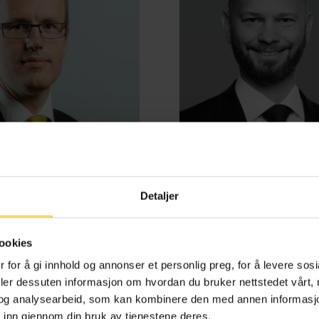
Detaljer
d Benestad Anderssen
Henrik Bjørneb
ookies
e-, kontrakts- og boligrett
Energi, petroleum og off
 for å gi innhold og annonser et personlig preg, for å levere sos
deler dessuten informasjon om hvordan du bruker nettstedet vårt,
og analysearbeid, som kan kombinere den med annen informasjon d
 inn gjennom din bruk av tjenestene deres.