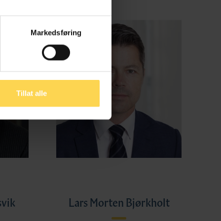
Markedsføring
Tillat alle
svik
Lars Morten Bjørkholt