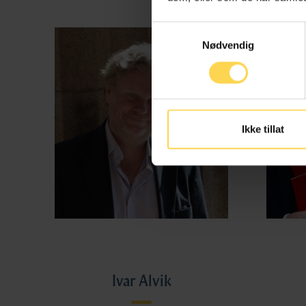
Samtykkevalg
Nødvendig
Ikke tillat
Ivar Alvik