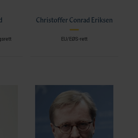
d
Christoffer Conrad Eriksen
gsrett
EU/EØS-rett