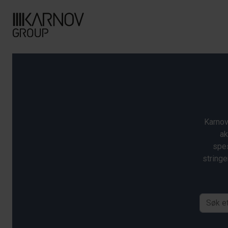
Karnov
ak
spes
stringe