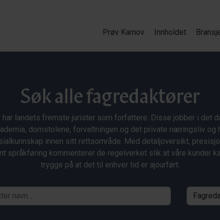
Prøv Karnov
Innholdet
Bransj
Søk alle fagredaktører
 har landets fremste jurister som forfattere. Disse jobber i det da
ademia, domstolene, forvaltningen og det private næringsliv og 
ialkunnskap innen sitt rettsområde. Med detaljoversikt, presisj
nt språkføring kommenterer de regelverket slik at våre kunder 
trygge på at det til enhver tid er ajourført.