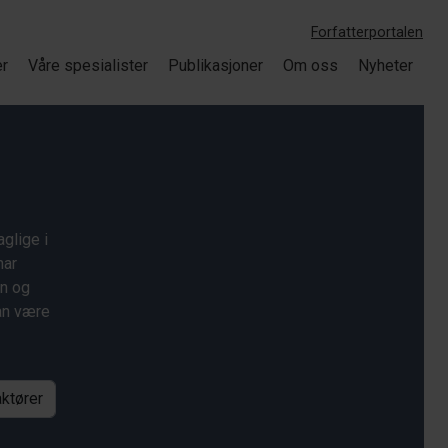
Forfatterportalen
er
Våre spesialister
Publikasjoner
Om oss
Nyheter
glige i
har
on og
kan være