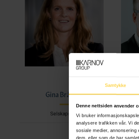
Samtykke
Gina Bråthen
Haral
Denne nettsiden anvender c
Selskapsrett
Avtal
Vi bruker informasjonskapsler
analysere trafikken vår. Vi 
sosiale medier, annonsering 
dem, eller som de har samlet