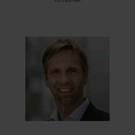
EU/EØS-rett