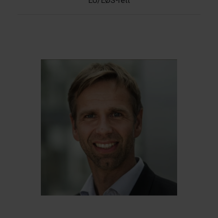
EU/EØS-rett