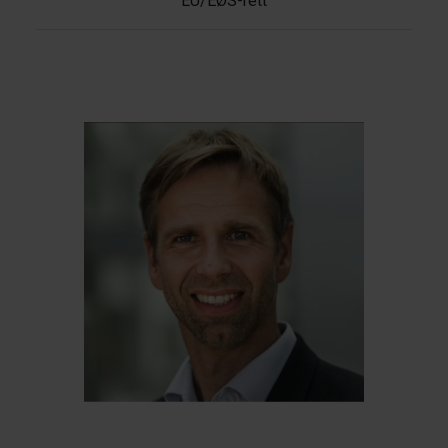
EU/EØS-rett