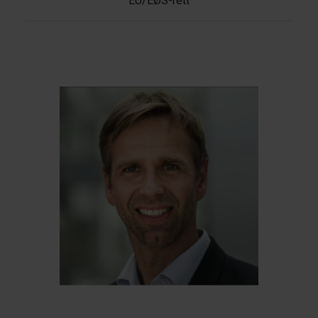
EU/EØS-rett