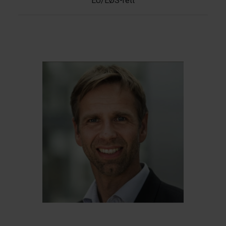
EU/EØS-rett