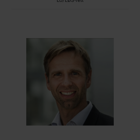
EU/EØS-rett