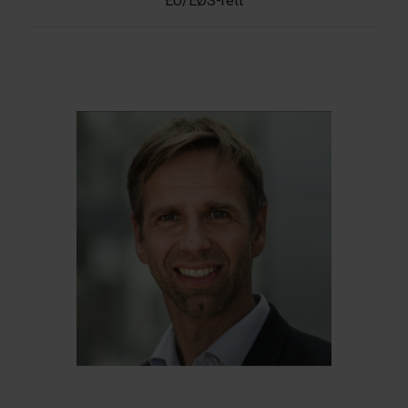
EU/EØS-rett