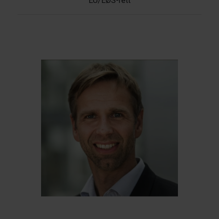
EU/EØS-rett