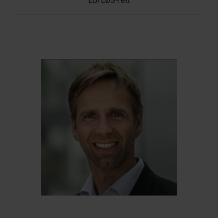
EU/EØS-rett