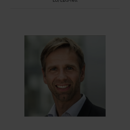
EU/EØS-rett