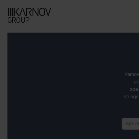
Karnov
ak
spes
stringe