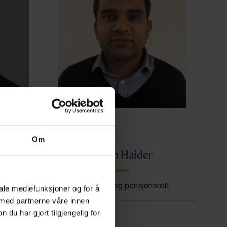
Om
ye
Imran Haider
shore
Trygderett og pensjonsrett
iale mediefunksjoner og for å
 med partnerne våre innen
u har gjort tilgjengelig for