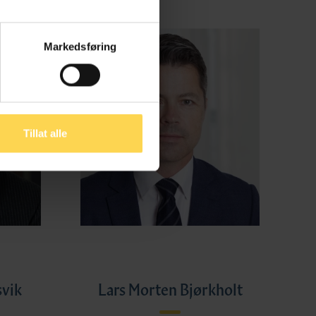
Markedsføring
Tillat alle
svik
Lars Morten Bjørkholt