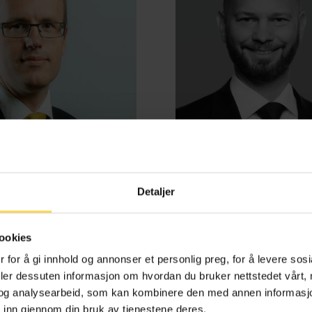
Detaljer
d Benestad Anderssen
Henrik Bjørneb
ookies
e-, kontrakts- og boligrett
Energi, petroleum og off
 for å gi innhold og annonser et personlig preg, for å levere sos
deler dessuten informasjon om hvordan du bruker nettstedet vårt,
og analysearbeid, som kan kombinere den med annen informasjon d
 inn gjennom din bruk av tjenestene deres.