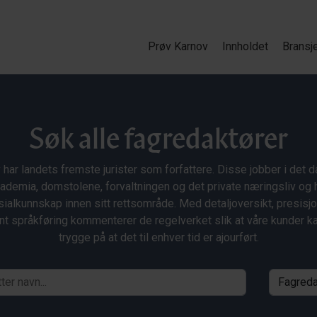
Prøv Karnov
Innholdet
Bransj
Søk alle fagredaktører
 har landets fremste jurister som forfattere. Disse jobber i det da
ademia, domstolene, forvaltningen og det private næringsliv og 
ialkunnskap innen sitt rettsområde. Med detaljoversikt, presisj
nt språkføring kommenterer de regelverket slik at våre kunder 
trygge på at det til enhver tid er ajourført.