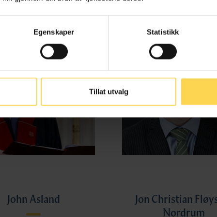
Egenskaper
Statistikk
Tillat utvalg
John Asland
Jon Christian Fløy
Nordrum