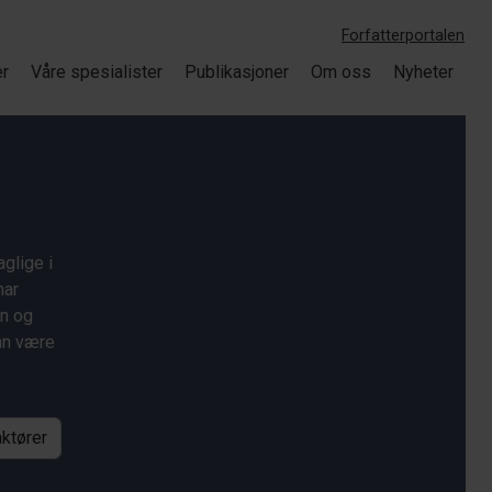
Forfatterportalen
er
Våre spesialister
Publikasjoner
Om oss
Nyheter
glige i
har
on og
kan være