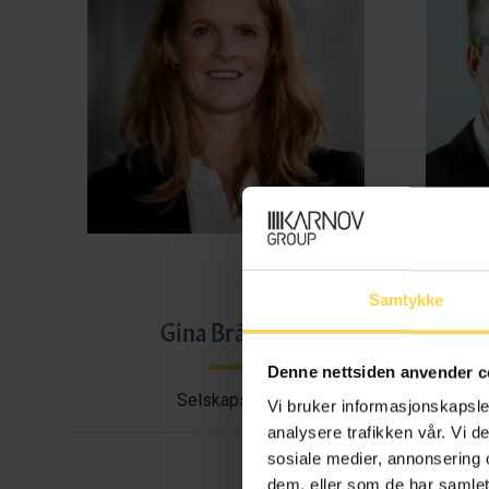
Samtykke
Gina Bråthen
Haral
Denne nettsiden anvender c
Selskapsrett
Avtal
Vi bruker informasjonskapsler
analysere trafikken vår. Vi 
sosiale medier, annonsering 
dem, eller som de har samlet