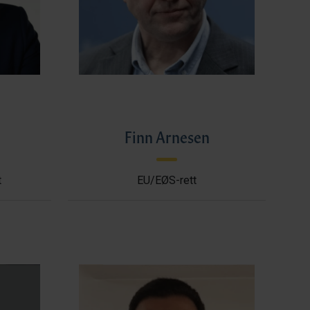
l
Finn Arnesen
t
EU/EØS-rett