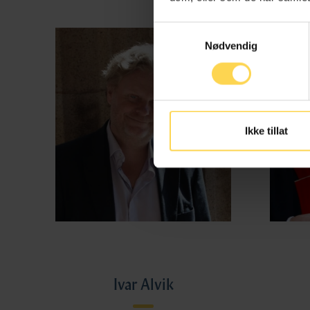
Samtykkevalg
Nødvendig
Ikke tillat
Ivar Alvik