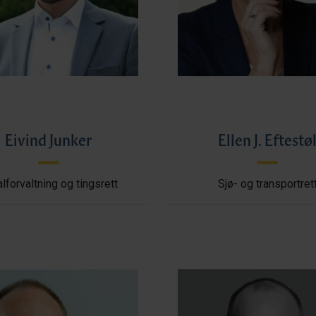
Eivind Junker
Ellen J. Eftestø
lforvaltning og tingsrett
Sjø- og transportret