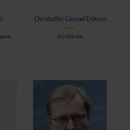
d
Christoffer Conrad Eriksen
gsrett
EU/EØS-rett