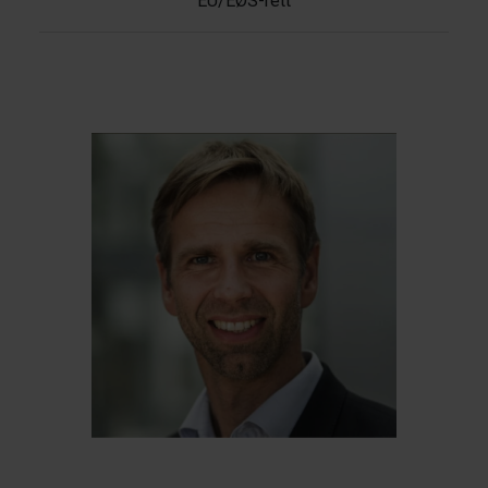
EU/EØS-rett