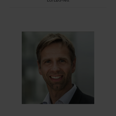
EU/EØS-rett