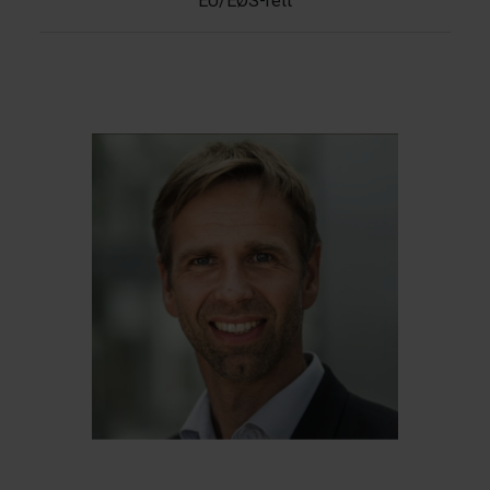
EU/EØS-rett