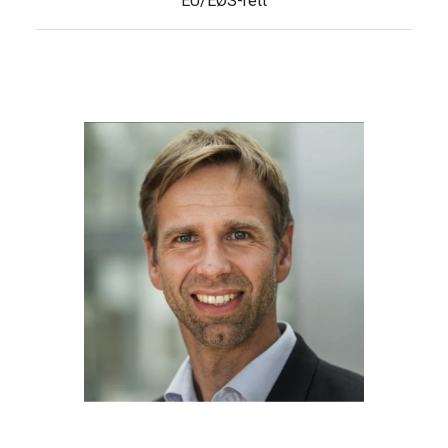
EU/EØS-rett