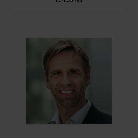
EU/EØS-rett