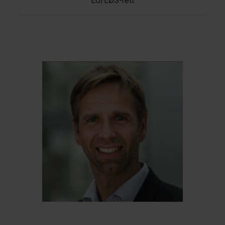
EU/EØS-rett