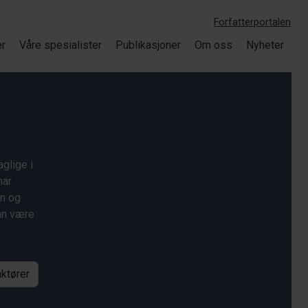
Forfatterportalen
er
Våre spesialister
Publikasjoner
Om oss
Nyheter
glige i
har
on og
kan være