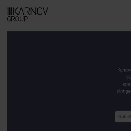
Karnov
ak
spes
stringe