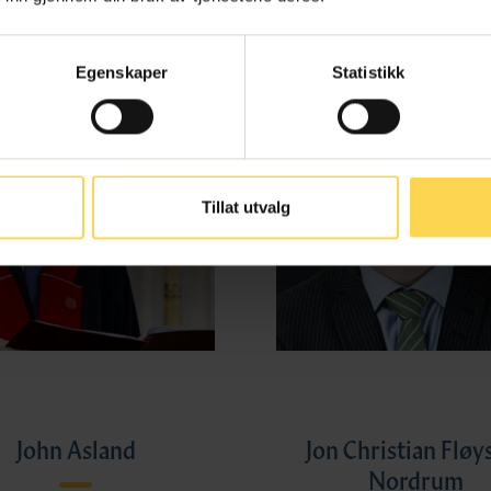
Egenskaper
Statistikk
Tillat utvalg
John Asland
Jon Christian Fløy
Nordrum