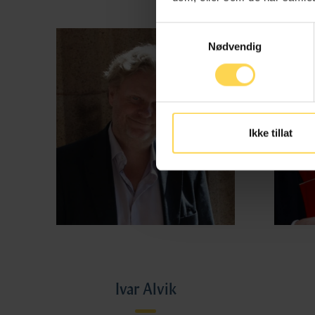
Samtykkevalg
Nødvendig
Ikke tillat
Ivar Alvik