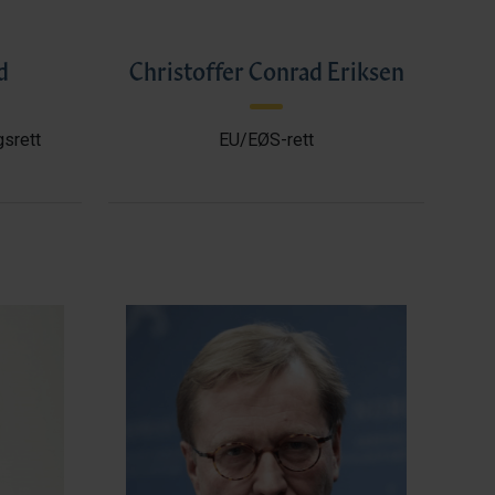
d
Christoffer Conrad Eriksen
gsrett
EU/EØS-rett