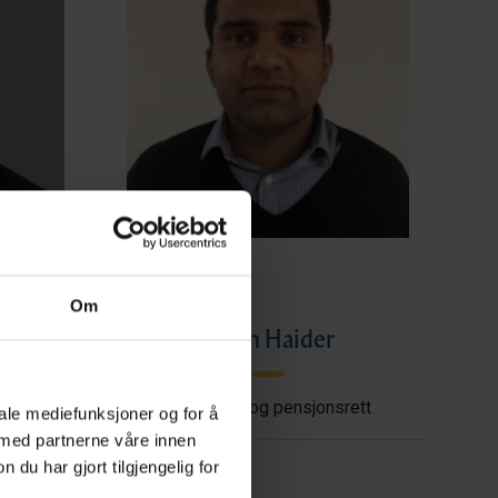
Om
ye
Imran Haider
shore
Trygderett og pensjonsrett
iale mediefunksjoner og for å
 med partnerne våre innen
u har gjort tilgjengelig for