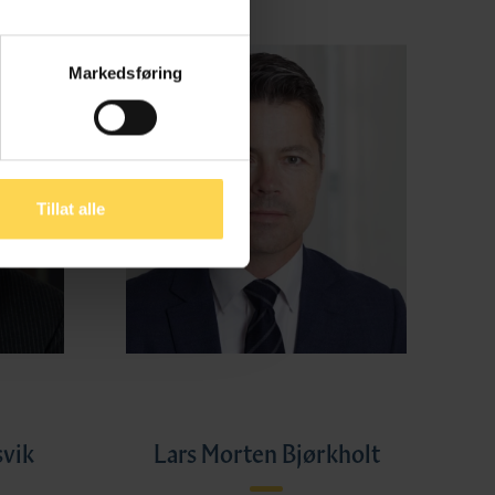
Markedsføring
Tillat alle
svik
Lars Morten Bjørkholt