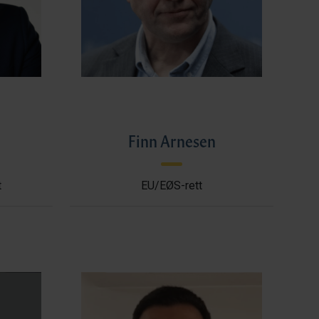
l
Finn Arnesen
t
EU/EØS-rett