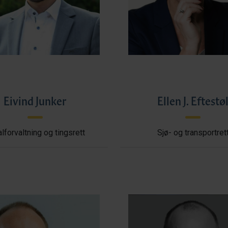
Eivind Junker
Ellen J. Eftestø
lforvaltning og tingsrett
Sjø- og transportret