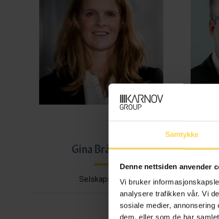
Samtykke
Gina Bråthen
Haral
Denne nettsiden anvender c
Selskapsrett
Avtal
Vi bruker informasjonskapsler
analysere trafikken vår. Vi 
sosiale medier, annonsering 
dem, eller som de har samlet