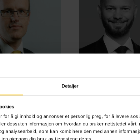
Detaljer
d Benestad Anderssen
Henrik Bjørneb
ookies
e-, kontrakts- og boligrett
Energi, petroleum og off
 for å gi innhold og annonser et personlig preg, for å levere sos
deler dessuten informasjon om hvordan du bruker nettstedet vårt,
og analysearbeid, som kan kombinere den med annen informasjon d
 inn gjennom din bruk av tjenestene deres.