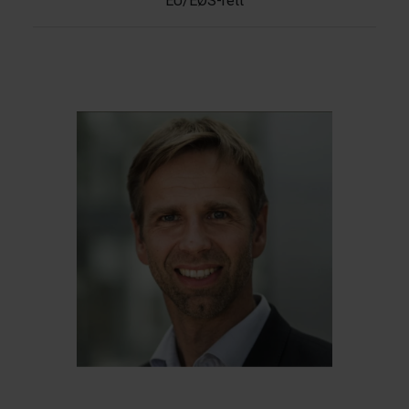
EU/EØS-rett