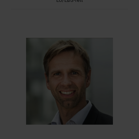
EU/EØS-rett