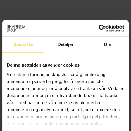
Skatteavtaler
Skatteavtaler gir en grunnleggende
Samtykke
Detaljer
Om
innføring i skatteavtaleretten. Forfatter
tar for seg en rekke generelle
spørsmål som oppstår ved tolking og
Denne nettsiden anvender cookies
anvendelse av skatteavtaler. Videre gir
Vi bruker informasjonskapsler for å gi innhold og
han en oversikt over hovedinnholdet i
annonser et personlig preg, for å levere sosiale
alle artiklene i OECDs
mediefunksjoner og for å analysere trafikken vår. Vi deler
mønsterskatteavtale, med sikte på å
dessuten informasjon om hvordan du bruker nettstedet
belyse bestemmelsenes
vårt, med partnerne våre innen sosiale medier,
grunnstruktur, hovedvilkår, sentrale
annonsering og analysearbeid, som kan kombinere den
rettsvirkninger og formål.
med annen informasjon du har gjort tilgjengelig for dem,
eller som de har samlet inn gjennom din bruk av
Fremstillingen henvender seg til
tjenestene deres.