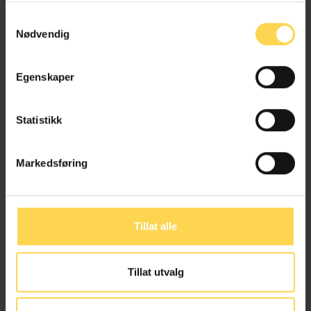
studenter, advokater, dommere,
saksbehandlere i Skatteetaten,
Samtykkevalg
internjurister og andre som er
Nødvendig
interessert i skatteavtaleretten.
Egenskaper
Boken er skrevet av
Andreas Bullen
.
Kjøp boken her
Statistikk
Utgivelsesår: 2024
Markedsføring
Språk: Norsk
ISBN: 978-82-93816-49-2
Tillat alle
Tillat utvalg