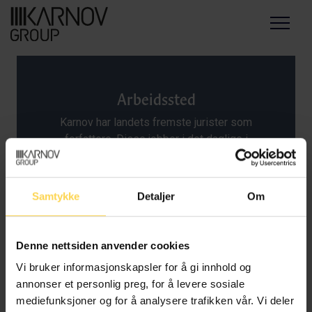
Menu
Arbeidssted
Karnov har landets fremste jurister som
forfattere. Disse jobber i det daglige i
akademia, domstolene, forvaltningen og det
private næringsliv og har spesialkunnskap
innen sitt rettsområde. Med detaljoversikt,
Samtykke
Detaljer
Om
presisjon og stringent språkføring
kommenterer de regelverket slik at våre
kunder kan være trygge på at det til enhver
Denne nettsiden anvender cookies
tid er ajourført.
Vi bruker informasjonskapsler for å gi innhold og
annonser et personlig preg, for å levere sosiale
mediefunksjoner og for å analysere trafikken vår. Vi deler