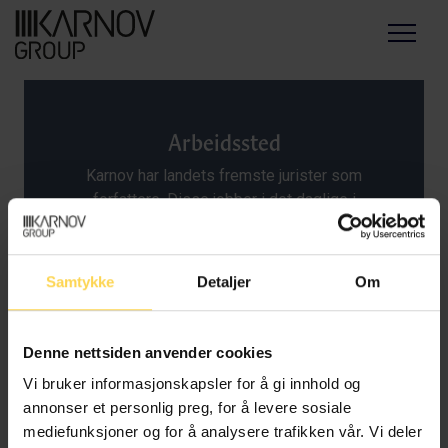
Menu
Arbeidssted
Karnov har landets fremste jurister som
forfattere. Disse jobber i det daglige i
akademia, domstolene, forvaltningen og det
private næringsliv og har spesialkunnskap
innen sitt rettsområde. Med detaljoversikt,
Samtykke
Detaljer
Om
presisjon og stringent språkføring
kommenterer de regelverket slik at våre
kunder kan være trygge på at det til enhver
Denne nettsiden anvender cookies
tid er ajourført.
Vi bruker informasjonskapsler for å gi innhold og
annonser et personlig preg, for å levere sosiale
mediefunksjoner og for å analysere trafikken vår. Vi deler