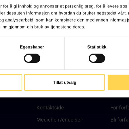
 for å gi innhold og annonser et personlig preg, for å levere sos
deler dessuten informasjon om hvordan du bruker nettstedet vårt,
og analysearbeid, som kan kombinere den med annen informasjon d
 inn gjennom din bruk av tjenestene deres.
Egenskaper
Statistikk
Kontakt
Snarvei
Tillat utvalg
post@karnovgroup.no
Produkt
+47 22 53 60 70
Kunder
Kontaktside
For forf
Mediehenvendelser
Bli forfa