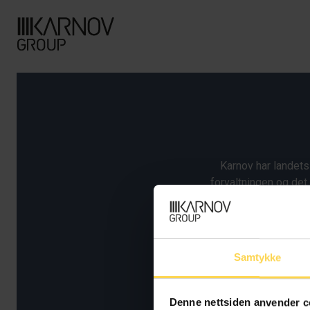
Karnov har landets
forvaltningen og det
presisjon og stringent 
Samtykke
Denne nettsiden anvender c