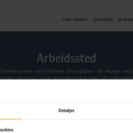
Prøv Karnov
Innholdet
Bransj
Arbeidssted
 fremste jurister som forfattere. Disse jobber i det daglige i ak
 private næringsliv og har spesialkunnskap innen sitt rettsområde
språkføring kommenterer de regelverket slik at våre kunder kan v
enhver tid er ajourført.
Detaljer
ookies