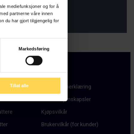
iale mediefunksjoner og for å
 med partnerne våre innen
u har gjort tilgjengelig for
Markedsføring
er
Vilkår
Tillat alle
innhold
Personvernerklæring
Informasjonskapsler
attere
Kjøpsvilkår
tter
Brukervilkår (for kunder)