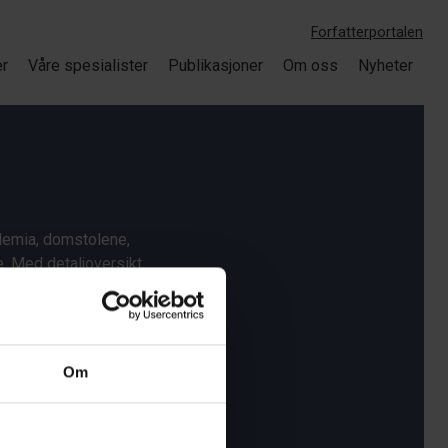
Forfatterportalen
er
Våre spesialister
Publikasjoner
Om oss
Nyheter
ademia, domstolene,
. Med detaljoversikt,
ære trygge på at det til
Om