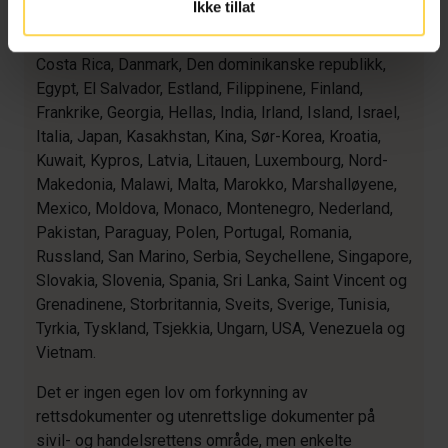
Ikke tillat
Barbados, Belarus, Belgia, Belize, Bosnia-
Hercegovina, Botswana, Bulgaria, Canada, Colombia,
Costa Rica, Danmark, Den dominikanske republikk,
Egypt, El Salvador, Estland, Filippinene, Finland,
Frankrike, Georgia, Hellas, India, Irland, Island, Israel,
Italia, Japan, Kasakhstan, Kina, Sør-Korea, Kroatia,
Kuwait, Kypros, Latvia, Litauen, Luxembourg, Nord-
Makedonia, Malawi, Malta, Marokko, Marshalløyene,
Mexico, Moldova, Monaco, Montenegro, Nederland,
Pakistan, Paraguay, Polen, Portugal, Romania,
Russland, San Marino, Serbia, Seychellene, Singapore,
Slovakia, Slovenia, Spania, Sri Lanka, Saint Vincent og
Grenadinene, Storbritannia, Sveits, Sverige, Tunisia,
Tyrkia, Tyskland, Tsjekkia, Ungarn, USA, Venezuela og
Vietnam.
Det er ingen egen lov om forkynning av
rettsdokumenter og utenrettslige dokumenter på
sivil- og handelsrettens område, men enkelte