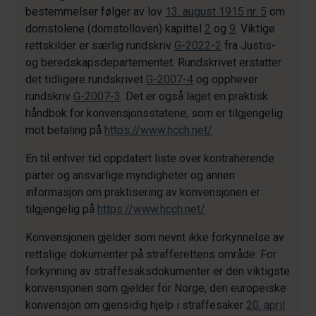
bestemmelser følger av lov
13. august 1915 nr. 5
om
domstolene (domstolloven) kapittel
2
og
9
. Viktige
rettskilder er særlig rundskriv
G-2022-2
fra Justis-
og beredskapsdepartementet. Rundskrivet erstatter
det tidligere rundskrivet
G-2007-4
og opphever
rundskriv
G-2007-3
. Det er også laget en praktisk
håndbok for konvensjonsstatene, som er tilgjengelig
mot betaling på
https://www.hcch.net/
En til enhver tid oppdatert liste over kontraherende
parter og ansvarlige myndigheter og annen
informasjon om praktisering av konvensjonen er
tilgjengelig på
https://www.hcch.net/
Konvensjonen gjelder som nevnt ikke forkynnelse av
rettslige dokumenter på strafferettens område. For
forkynning av straffesaksdokumenter er den viktigste
konvensjonen som gjelder for Norge, den europeiske
konvensjon om gjensidig hjelp i straffesaker
20. april