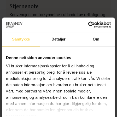
Stjernenote
Konvensjon om forkynnelse i utlandet av rettslige og
utenrettslige dokumenter på sivil- og handelsrettens
område (forkynningskonvensjonen) inneholder regler
om forkynning av rettslige og utenrettslige
Samtykke
Detaljer
Om
dokumenter på sivil- og handelsrettens område.
Ansvarlig departement er Justis- og
beredskapsdepartementet (JD).
Denne nettsiden anvender cookies
Forkynningskonvensjonen oppstiller en rettslig plikt
Vi bruker informasjonskapsler for å gi innhold og
for konvensjonspartene til å forkynne dokumentene
annonser et personlig preg, for å levere sosiale
fra den anmodende staten, så lenge vilkårene i
mediefunksjoner og for å analysere trafikken vår. Vi deler
konvensjonen er oppfylt. Formålet med konvensjonen
dessuten informasjon om hvordan du bruker nettstedet
er å sikre muligheten til, og å forenkle, forkynning av
vårt, med partnerne våre innen sosiale medier,
dokumenter på tvers av landegrensene i de landene
annonsering og analysearbeid, som kan kombinere den
som har ratifisert konvensjonen.
med annen informasjon du har gjort tilgjengelig for dem,
Forkynningskonvensjonen avgrenser etter sin ordlyd
eller som de har samlet inn gjennom din bruk av
klart mot strafferetten; hvorvidt konvensjonen også
tjenestene deres.