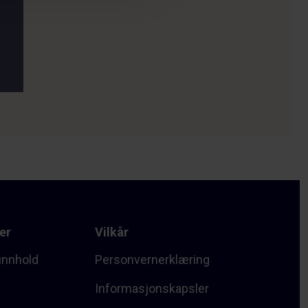
er
Vilkår
innhold
Personvernerklæring
Informasjonskapsler