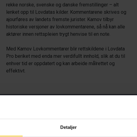
rekke norske, svenske og danske fremstillinger – alt
lenket opp til Lovdatas kilder. Kommentarene skrives og
ajourføres av landets fremste jurister. Karnov tilbyr
historiske versjoner av lovkommentarene, så nå kan alle
aktører innen rettspleien trygt henvise til en note.
Med Karnov Lovkommentarer blir rettskildene i Lovdata
Pro beriket med enda mer verdifullt innhold, slik at du til
enhver tid er oppdatert og kan arbeide målrettet og
effektivt.
Få gratis prøvetilgang
 kontakt om du vil ha gratis prøvetilgang til Karnov Lovkommenta
Detaljer