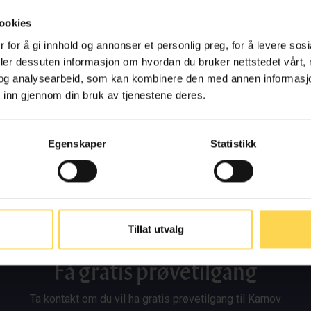
Kontakt oss
ookies
 for å gi innhold og annonser et personlig preg, for å levere sos
deler dessuten informasjon om hvordan du bruker nettstedet vårt,
og analysearbeid, som kan kombinere den med annen informasjon d
 inn gjennom din bruk av tjenestene deres.
Egenskaper
Statistikk
Tillat utvalg
Få gratis prøvetilgang
Ta kontakt om du vil ha gratis prøvetilgang til Karnov