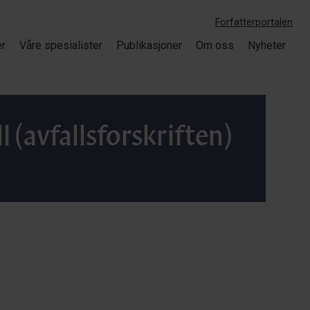
Forfatterportalen
er
Våre spesialister
Publikasjoner
Om oss
Nyheter
 (avfallsforskriften)