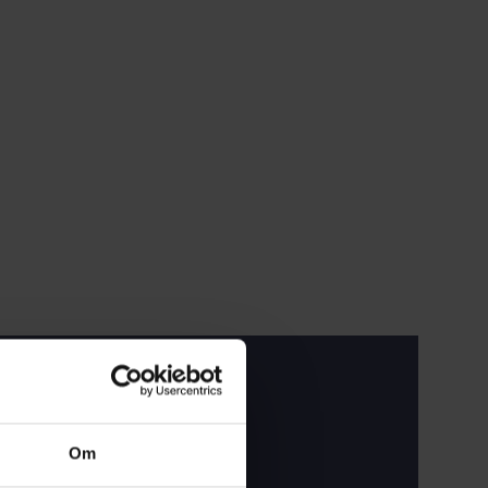
rer
Om