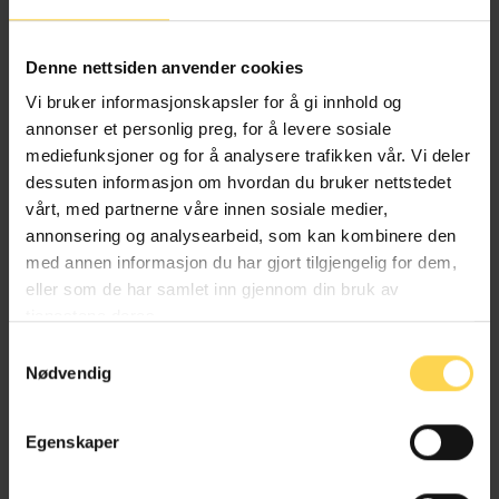
Alternativ behandlingsloven
Denne nettsiden anvender cookies
Helse- og omsorgsrett
Vi bruker informasjonskapsler for å gi innhold og
annonser et personlig preg, for å levere sosiale
mediefunksjoner og for å analysere trafikken vår. Vi deler
dessuten informasjon om hvordan du bruker nettstedet
Angrerettloven
vårt, med partnerne våre innen sosiale medier,
annonsering og analysearbeid, som kan kombinere den
EU/EØS-rett
med annen informasjon du har gjort tilgjengelig for dem,
eller som de har samlet inn gjennom din bruk av
Forbruker-, kjøps- og konkurranserett
tjenestene deres.
Næringsrett
Samtykkevalg
Nødvendig
Egenskaper
Anskaffelsesforskriften