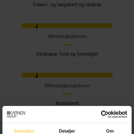
Fiskeri- og fangstrett og havbruk
Allmennaksjeloven
Selskaper, fond og foreninger
Allmenngjøringsloven
Arbeidsrett
Samtykke
Detaljer
Om