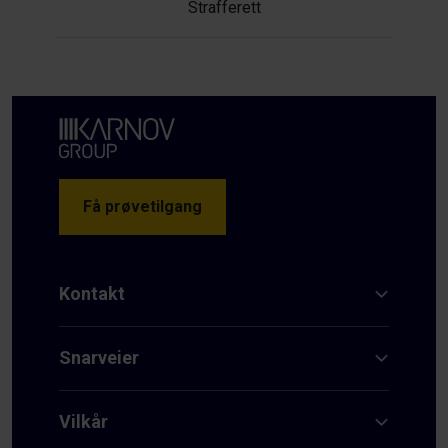
Strafferett
Få prøvetilgang
Kontakt
Snarveier
Vilkår