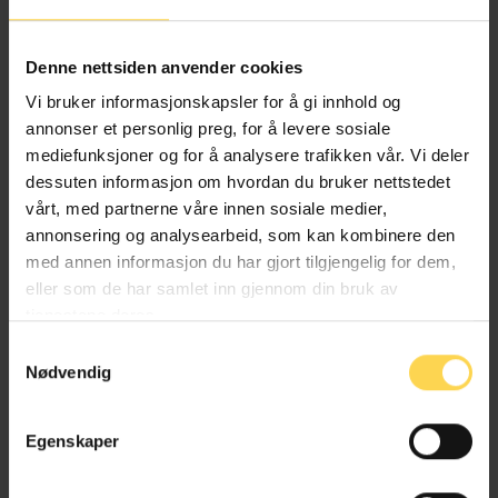
Alternativ behandlingsloven
Denne nettsiden anvender cookies
Helse- og omsorgsrett
Vi bruker informasjonskapsler for å gi innhold og
annonser et personlig preg, for å levere sosiale
mediefunksjoner og for å analysere trafikken vår. Vi deler
dessuten informasjon om hvordan du bruker nettstedet
Angrerettloven
vårt, med partnerne våre innen sosiale medier,
annonsering og analysearbeid, som kan kombinere den
EU/EØS-rett
med annen informasjon du har gjort tilgjengelig for dem,
eller som de har samlet inn gjennom din bruk av
Forbruker-, kjøps- og konkurranserett
tjenestene deres.
Næringsrett
Samtykkevalg
Nødvendig
Egenskaper
Anskaffelsesforskriften