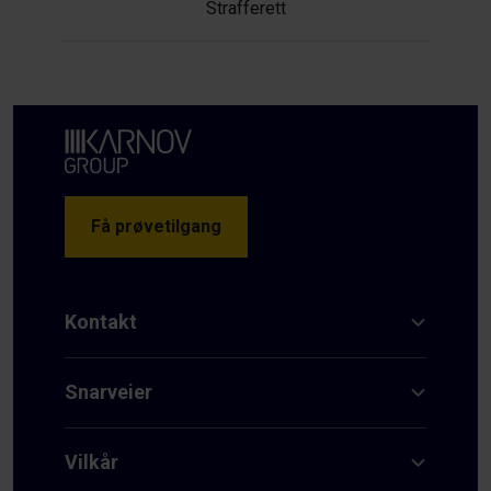
Strafferett
Få prøvetilgang
Kontakt
Snarveier
Vilkår