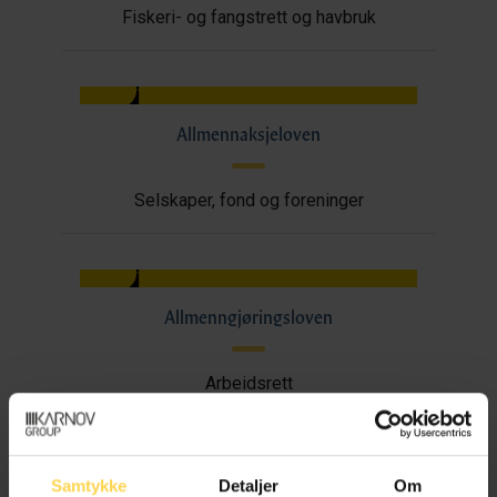
Fiskeri- og fangstrett og havbruk
Allmennaksjeloven
Selskaper, fond og foreninger
Allmenngjøringsloven
Arbeidsrett
Samtykke
Detaljer
Om