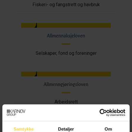
Fiskeri- og fangstrett og havbruk
Allmennaksjeloven
Selskaper, fond og foreninger
Allmenngjøringsloven
Arbeidsrett
Samtykke
Detaljer
Om