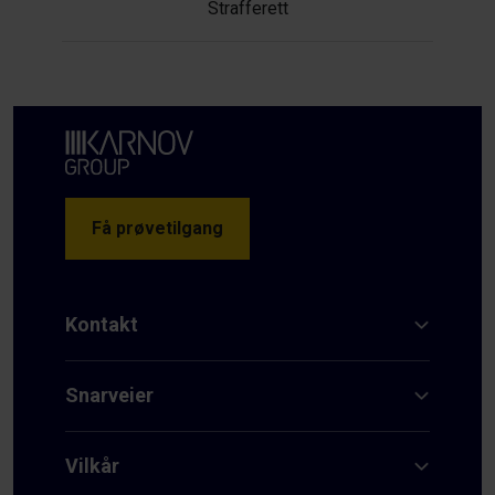
Strafferett
Få prøvetilgang
Kontakt
Snarveier
Vilkår