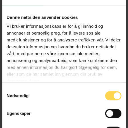
Alternativ behandlingsloven
Denne nettsiden anvender cookies
Helse- og omsorgsrett
Vi bruker informasjonskapsler for å gi innhold og
annonser et personlig preg, for å levere sosiale
mediefunksjoner og for å analysere trafikken vår. Vi deler
dessuten informasjon om hvordan du bruker nettstedet
Angrerettloven
vårt, med partnerne våre innen sosiale medier,
annonsering og analysearbeid, som kan kombinere den
EU/EØS-rett
med annen informasjon du har gjort tilgjengelig for dem,
eller som de har samlet inn gjennom din bruk av
Forbruker-, kjøps- og konkurranserett
tjenestene deres.
Næringsrett
Samtykkevalg
Nødvendig
Egenskaper
Anskaffelsesforskriften