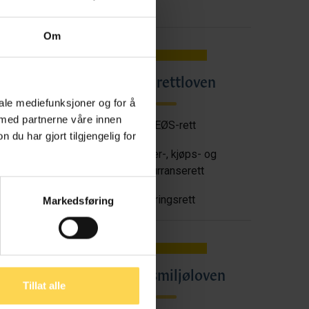
Om
Angrerettloven
en
iale mediefunksjoner og for å
 med partnerne våre innen
EU/EØS-rett
u har gjort tilgjengelig for
tt
Forbruker-, kjøps- og
konkurranserett
Næringsrett
Markedsføring
oven
Arbeidsmiljøloven
Tillat alle