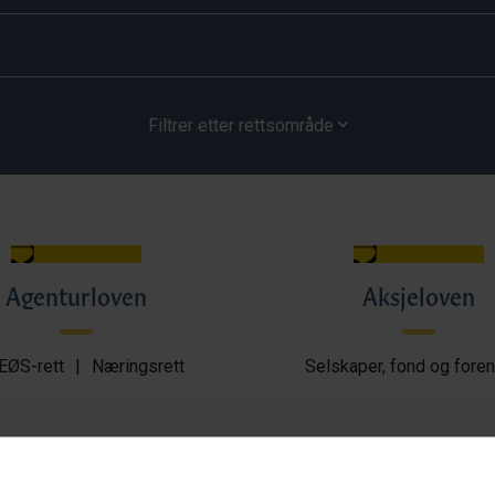
Filtrer etter rettsområde
Agenturloven
Aksjeloven
EØS-rett
|
Næringsrett
Selskaper, fond og foren