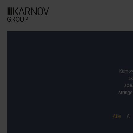
Karnov
ak
spes
stringe