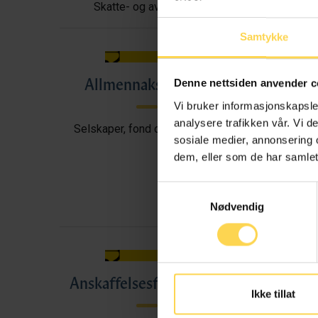
Skatte- og avgiftsrett
Samtykke
Allmennaksjeloven
All
Denne nettsiden anvender c
Vi bruker informasjonskapsler
analysere trafikken vår. Vi 
Selskaper, fond og foreninger
sosiale medier, annonsering 
dem, eller som de har samlet
Samtykkevalg
Nødvendig
Anskaffelsesforskriften
A
Ikke tillat