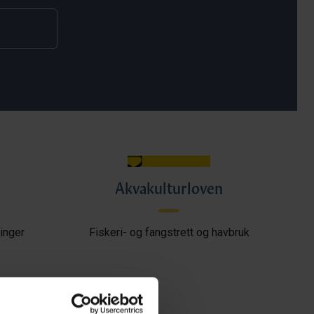
Akvakulturloven
inger
Fiskeri- og fangstrett og havbruk