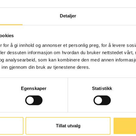
Detaljer
menngjøringsloven
Alternativ
ookies
behandlingslov
 for å gi innhold og annonser et personlig preg, for å levere sos
deler dessuten informasjon om hvordan du bruker nettstedet vårt,
Arbeidsrett
og analysearbeid, som kan kombinere den med annen informasjon d
Helse- og omsorgsre
 inn gjennom din bruk av tjenestene deres.
Egenskaper
Statistikk
nskaffelsesloven
Arbeidsmarkedsl
Tillat utvalg