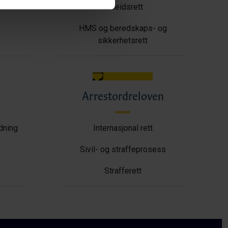
Arbeidsrett
HMS og beredskaps- og
sikkerhetsrett
Arrestordreloven
ldning
Internasjonal rett
Sivil- og straffeprosess
Strafferett