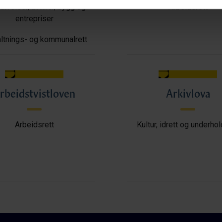
ffelser, avtaler, bygg og
Arbeidsrett
entrepriser
ltnings- og kommunalrett
rbeidstvistloven
Arkivlova
Arbeidsrett
Kultur, idrett og underho