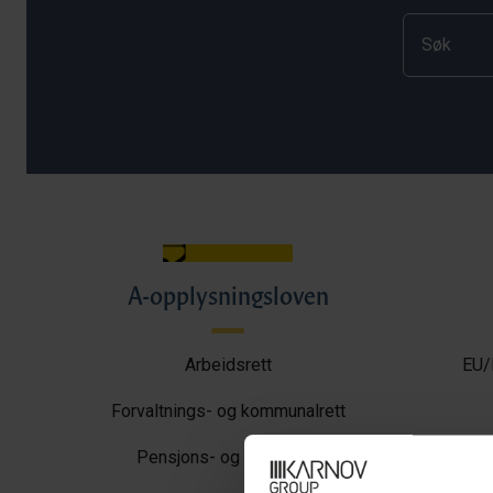
A-opplysningsloven
Arbeidsrett
EU/
Forvaltnings- og kommunalrett
Pensjons- og trygderett