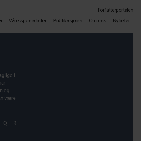
Forfatterportalen
er
Våre spesialister
Publikasjoner
Om oss
Nyheter
glige i
har
on og
kan være