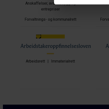
Anskaffelser, avtaler, bygg og
Anska
entrepriser
Forvaltnings- og kommunalrett
Forva
Arbeidstakeroppfinnelsesloven
A
Arbeidsrett
|
Immaterialrett