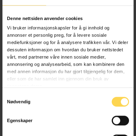
Alternativ behandlingsloven
Denne nettsiden anvender cookies
Helse- og omsorgsrett
Vi bruker informasjonskapsler for å gi innhold og
annonser et personlig preg, for å levere sosiale
mediefunksjoner og for å analysere trafikken vår. Vi deler
dessuten informasjon om hvordan du bruker nettstedet
Angrerettloven
vårt, med partnerne våre innen sosiale medier,
annonsering og analysearbeid, som kan kombinere den
EU/EØS-rett
med annen informasjon du har gjort tilgjengelig for dem,
eller som de har samlet inn gjennom din bruk av
Forbruker-, kjøps- og konkurranserett
tjenestene deres.
Næringsrett
Samtykkevalg
Nødvendig
Egenskaper
Anskaffelsesforskriften