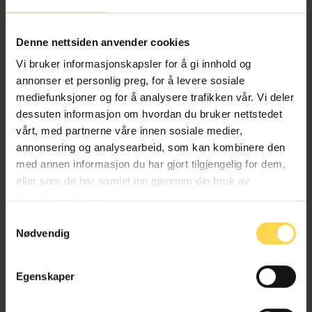
Alternativ behandlingsloven
Denne nettsiden anvender cookies
Helse- og omsorgsrett
Vi bruker informasjonskapsler for å gi innhold og
annonser et personlig preg, for å levere sosiale
mediefunksjoner og for å analysere trafikken vår. Vi deler
dessuten informasjon om hvordan du bruker nettstedet
Angrerettloven
vårt, med partnerne våre innen sosiale medier,
annonsering og analysearbeid, som kan kombinere den
EU/EØS-rett
med annen informasjon du har gjort tilgjengelig for dem,
eller som de har samlet inn gjennom din bruk av
Forbruker-, kjøps- og konkurranserett
tjenestene deres.
Næringsrett
Samtykkevalg
Nødvendig
Egenskaper
Anskaffelsesforskriften