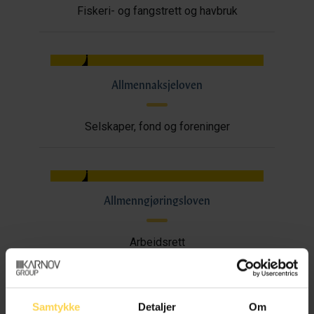
Fiskeri- og fangstrett og havbruk
Allmennaksjeloven
Selskaper, fond og foreninger
Allmenngjøringsloven
Arbeidsrett
Samtykke
Detaljer
Om