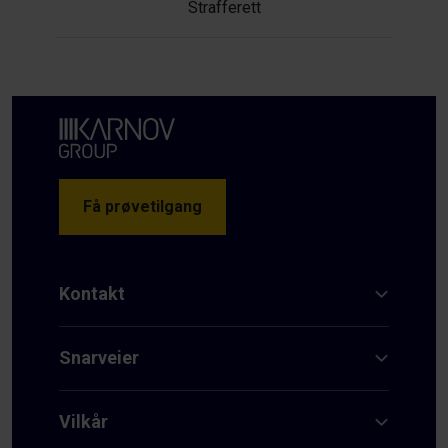
Strafferett
Få prøvetilgang
Kontakt
Snarveier
Vilkår