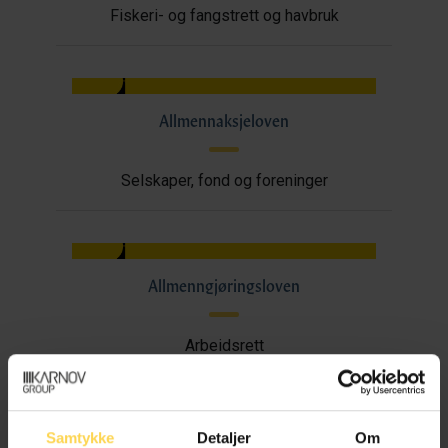
Fiskeri- og fangstrett og havbruk
Allmennaksjeloven
Selskaper, fond og foreninger
Allmenngjøringsloven
Arbeidsrett
Samtykke
Detaljer
Om