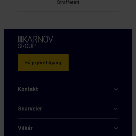
Strafferett
Få prøvetilgang
Kontakt
Snarveier
Vilkår