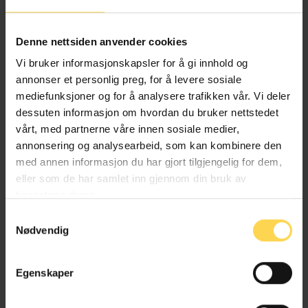
Alternativ behandlingsloven
Denne nettsiden anvender cookies
Helse- og omsorgsrett
Vi bruker informasjonskapsler for å gi innhold og
annonser et personlig preg, for å levere sosiale
mediefunksjoner og for å analysere trafikken vår. Vi deler
dessuten informasjon om hvordan du bruker nettstedet
Angrerettloven
vårt, med partnerne våre innen sosiale medier,
annonsering og analysearbeid, som kan kombinere den
EU/EØS-rett
med annen informasjon du har gjort tilgjengelig for dem,
eller som de har samlet inn gjennom din bruk av
Forbruker-, kjøps- og konkurranserett
tjenestene deres.
Næringsrett
Samtykkevalg
Nødvendig
Egenskaper
Anskaffelsesforskriften