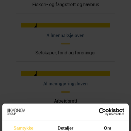
Fiskeri- og fangstrett og havbruk
Allmennaksjeloven
Selskaper, fond og foreninger
Allmenngjøringsloven
Arbeidsrett
Samtykke
Detaljer
Om