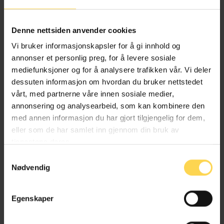
Alternativ behandlingsloven
Denne nettsiden anvender cookies
Helse- og omsorgsrett
Vi bruker informasjonskapsler for å gi innhold og
annonser et personlig preg, for å levere sosiale
mediefunksjoner og for å analysere trafikken vår. Vi deler
dessuten informasjon om hvordan du bruker nettstedet
Angrerettloven
vårt, med partnerne våre innen sosiale medier,
annonsering og analysearbeid, som kan kombinere den
EU/EØS-rett
med annen informasjon du har gjort tilgjengelig for dem,
eller som de har samlet inn gjennom din bruk av
Forbruker-, kjøps- og konkurranserett
tjenestene deres.
Næringsrett
Samtykkevalg
Nødvendig
Egenskaper
Anskaffelsesforskriften