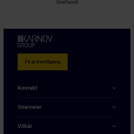
Strafferett
Få prøvetilgang
Kontakt
Snarveier
Vilkår