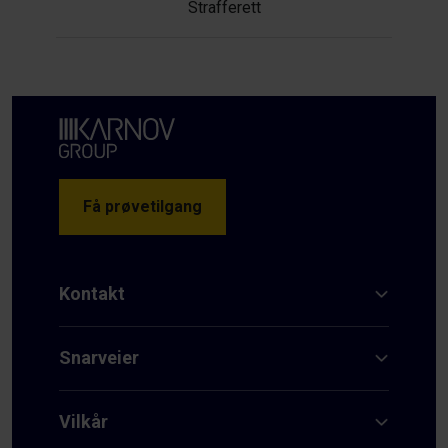
Strafferett
Få prøvetilgang
Kontakt
Snarveier
Vilkår