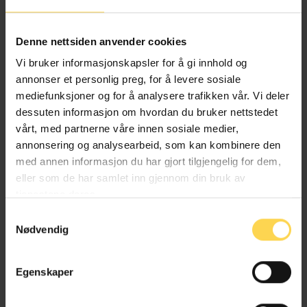
Alternativ behandlingsloven
Denne nettsiden anvender cookies
Helse- og omsorgsrett
Vi bruker informasjonskapsler for å gi innhold og
annonser et personlig preg, for å levere sosiale
mediefunksjoner og for å analysere trafikken vår. Vi deler
dessuten informasjon om hvordan du bruker nettstedet
Angrerettloven
vårt, med partnerne våre innen sosiale medier,
annonsering og analysearbeid, som kan kombinere den
EU/EØS-rett
med annen informasjon du har gjort tilgjengelig for dem,
eller som de har samlet inn gjennom din bruk av
Forbruker-, kjøps- og konkurranserett
tjenestene deres.
Næringsrett
Samtykkevalg
Nødvendig
Egenskaper
Anskaffelsesforskriften