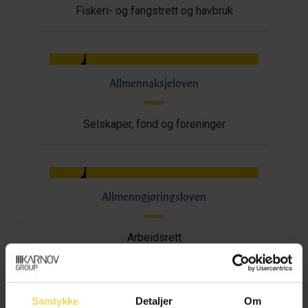
Fiskeri- og fangstrett og havbruk
Allmennaksjeloven
Selskaper, fond og foreninger
Allmenngjøringsloven
Arbeidsrett
Samtykke
Detaljer
Om