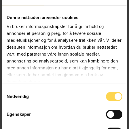
Alternativ behandlingsloven
Denne nettsiden anvender cookies
Helse- og omsorgsrett
Vi bruker informasjonskapsler for å gi innhold og
annonser et personlig preg, for å levere sosiale
mediefunksjoner og for å analysere trafikken vår. Vi deler
dessuten informasjon om hvordan du bruker nettstedet
Angrerettloven
vårt, med partnerne våre innen sosiale medier,
annonsering og analysearbeid, som kan kombinere den
EU/EØS-rett
med annen informasjon du har gjort tilgjengelig for dem,
eller som de har samlet inn gjennom din bruk av
Forbruker-, kjøps- og konkurranserett
tjenestene deres.
Næringsrett
Samtykkevalg
Nødvendig
Egenskaper
Anskaffelsesforskriften