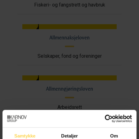
Fiskeri- og fangstrett og havbruk
Allmennaksjeloven
Selskaper, fond og foreninger
Allmenngjøringsloven
Arbeidsrett
Samtykke
Detaljer
Om