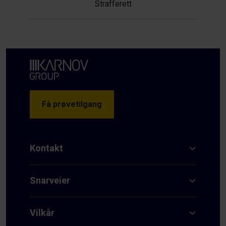
Strafferett
Få prøvetilgang
Kontakt
Snarveier
Vilkår