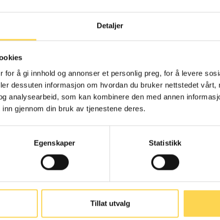
Detaljer
menngjøringsloven
Alternativ
ookies
behandlingslov
 for å gi innhold og annonser et personlig preg, for å levere sos
deler dessuten informasjon om hvordan du bruker nettstedet vårt,
Arbeidsrett
og analysearbeid, som kan kombinere den med annen informasjon d
Helse- og omsorgsre
 inn gjennom din bruk av tjenestene deres.
Egenskaper
Statistikk
nskaffelsesloven
Arbeidsmarkedsl
Tillat utvalg