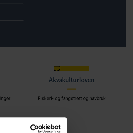
Akvakulturloven
inger
Fiskeri- og fangstrett og havbruk