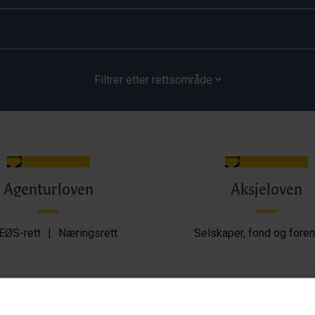
Filtrer etter rettsområde
Agenturloven
Aksjeloven
EØS-rett
|
Næringsrett
Selskaper, fond og foren