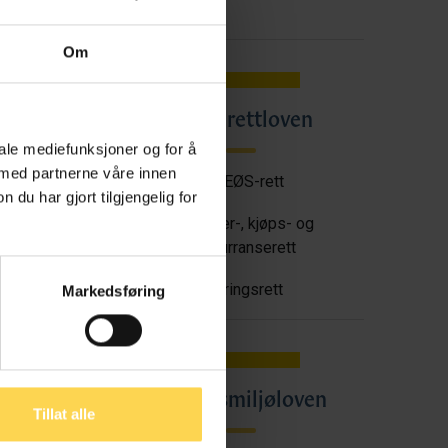
Om
Angrerettloven
en
iale mediefunksjoner og for å
 med partnerne våre innen
EU/EØS-rett
u har gjort tilgjengelig for
tt
Forbruker-, kjøps- og
konkurranserett
Næringsrett
Markedsføring
oven
Arbeidsmiljøloven
Tillat alle