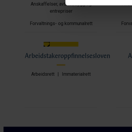
Anskaffelser, avtaler, bygg og
Anska
entrepriser
Forvaltnings- og kommunalrett
Forva
Arbeidstakeroppfinnelsesloven
A
Arbeidsrett
|
Immaterialrett