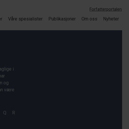
Forfatterportalen
er
Våre spesialister
Publikasjoner
Om oss
Nyheter
glige i
har
on og
kan være