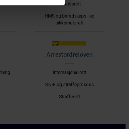
Arbeidsrett
HMS og beredskaps- og
sikkerhetsrett
Arrestordreloven
ldning
Internasjonal rett
Sivil- og straffeprosess
Strafferett