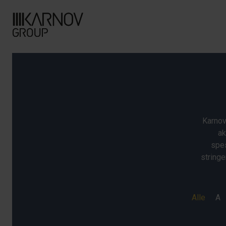
Karnov
ak
spes
stringe