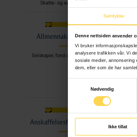
Skatte- og avgiftsrett
Samtykke
Allmennaksjeloven
All
Denne nettsiden anvender c
Vi bruker informasjonskapsler
analysere trafikken vår. Vi 
Selskaper, fond og foreninger
sosiale medier, annonsering 
dem, eller som de har samlet
Samtykkevalg
Nødvendig
Anskaffelsesforskriften
A
Ikke tillat