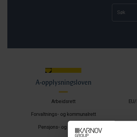
A-opplysningsloven
Arbeidsrett
EU/
Forvaltnings- og kommunalrett
Pensjons- og trygderett