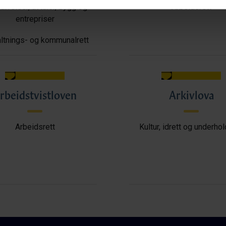
ffelser, avtaler, bygg og
Arbeidsrett
entrepriser
ltnings- og kommunalrett
rbeidstvistloven
Arkivlova
Arbeidsrett
Kultur, idrett og underho