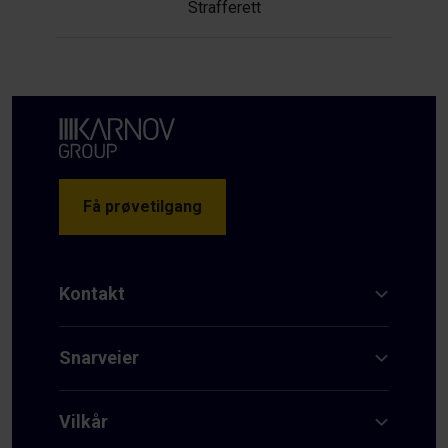
Strafferett
Få prøvetilgang
Kontakt
Snarveier
Vilkår