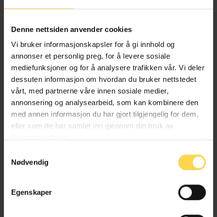
Alternativ behandlingsloven
Denne nettsiden anvender cookies
Helse- og omsorgsrett
Vi bruker informasjonskapsler for å gi innhold og
annonser et personlig preg, for å levere sosiale
mediefunksjoner og for å analysere trafikken vår. Vi deler
dessuten informasjon om hvordan du bruker nettstedet
Angrerettloven
vårt, med partnerne våre innen sosiale medier,
annonsering og analysearbeid, som kan kombinere den
EU/EØS-rett
med annen informasjon du har gjort tilgjengelig for dem,
eller som de har samlet inn gjennom din bruk av
Forbruker-, kjøps- og konkurranserett
tjenestene deres.
Næringsrett
Samtykkevalg
Nødvendig
Egenskaper
Anskaffelsesforskriften