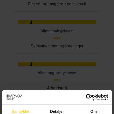
Fiskeri- og fangstrett og havbruk
Allmennaksjeloven
Selskaper, fond og foreninger
Allmenngjøringsloven
Arbeidsrett
Samtykke
Detaljer
Om