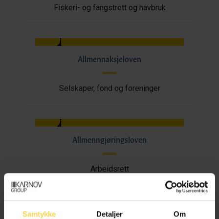
Fiskeri- og fangstrett og havbruk
Allmennaksjeloven
Selskaper, fond og foreninger
Allmenngjøringsloven
Arbeidsrett
Samtykke
Detaljer
Om