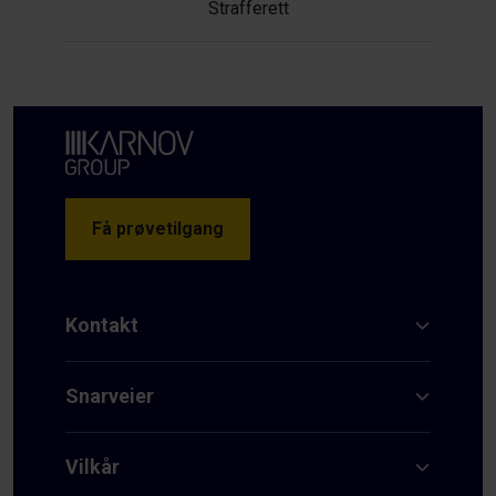
Strafferett
Få prøvetilgang
Kontakt
Snarveier
Vilkår