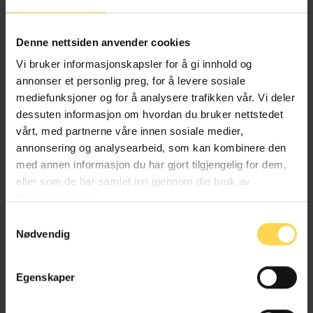
Alternativ behandlingsloven
Denne nettsiden anvender cookies
Helse- og omsorgsrett
Vi bruker informasjonskapsler for å gi innhold og
annonser et personlig preg, for å levere sosiale
mediefunksjoner og for å analysere trafikken vår. Vi deler
dessuten informasjon om hvordan du bruker nettstedet
Angrerettloven
vårt, med partnerne våre innen sosiale medier,
annonsering og analysearbeid, som kan kombinere den
EU/EØS-rett
med annen informasjon du har gjort tilgjengelig for dem,
eller som de har samlet inn gjennom din bruk av
Forbruker-, kjøps- og konkurranserett
tjenestene deres.
Næringsrett
Samtykkevalg
Nødvendig
Egenskaper
Anskaffelsesforskriften