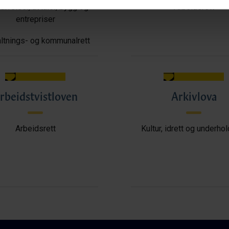
ffelser, avtaler, bygg og
Arbeidsrett
entrepriser
ltnings- og kommunalrett
rbeidstvistloven
Arkivlova
Arbeidsrett
Kultur, idrett og underho