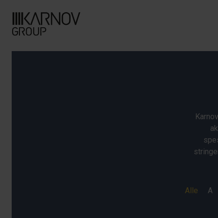
Karnov
ak
spes
stringe