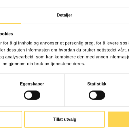
Detaljer
menngjøringsloven
Alternativ
ookies
behandlingslov
 for å gi innhold og annonser et personlig preg, for å levere sos
deler dessuten informasjon om hvordan du bruker nettstedet vårt,
Arbeidsrett
og analysearbeid, som kan kombinere den med annen informasjon d
Helse- og omsorgsre
 inn gjennom din bruk av tjenestene deres.
Egenskaper
Statistikk
nskaffelsesloven
Arbeidsmarkedsl
Tillat utvalg