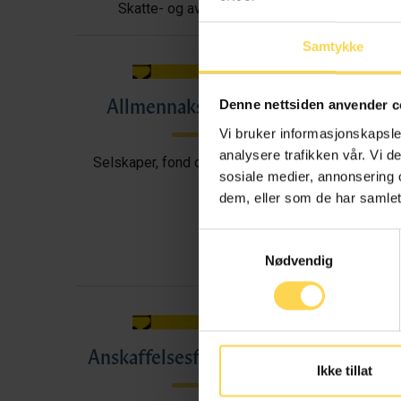
Skatte- og avgiftsrett
Samtykke
Allmennaksjeloven
All
Denne nettsiden anvender c
Vi bruker informasjonskapsler
analysere trafikken vår. Vi 
Selskaper, fond og foreninger
sosiale medier, annonsering 
dem, eller som de har samlet
Samtykkevalg
Nødvendig
Anskaffelsesforskriften
A
Ikke tillat