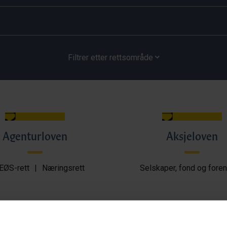
Filtrer etter rettsområde
Agenturloven
Aksjeloven
EØS-rett
|
Næringsrett
Selskaper, fond og foren