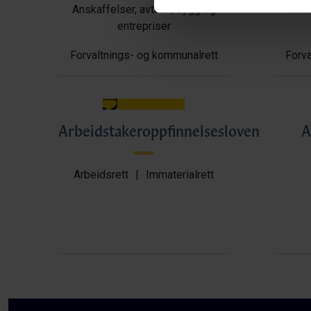
Anskaffelser, avtaler, bygg og
Anska
entrepriser
Forvaltnings- og kommunalrett
Forva
Arbeidstakeroppfinnelsesloven
A
Arbeidsrett
|
Immaterialrett