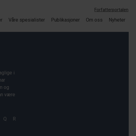
Forfatterportalen
er
Våre spesialister
Publikasjoner
Om oss
Nyheter
glige i
har
on og
kan være