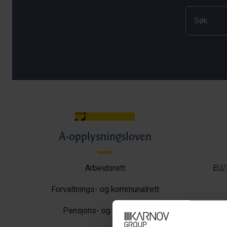
A-opplysningsloven
Arbeidsrett
EU/
Forvaltnings- og kommunalrett
Pensjons- og trygderett