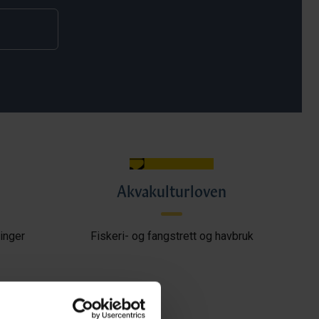
Akvakulturloven
inger
Fiskeri- og fangstrett og havbruk