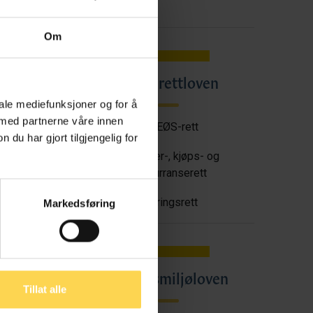
Om
Angrerettloven
en
iale mediefunksjoner og for å
 med partnerne våre innen
EU/EØS-rett
u har gjort tilgjengelig for
tt
Forbruker-, kjøps- og
konkurranserett
Næringsrett
Markedsføring
oven
Arbeidsmiljøloven
Tillat alle