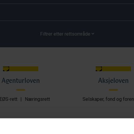
Filtrer etter rettsområde
Agenturloven
Aksjeloven
EØS-rett
|
Næringsrett
Selskaper, fond og foren