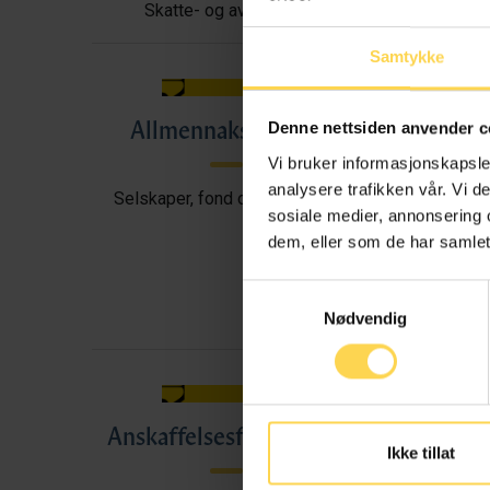
Skatte- og avgiftsrett
Samtykke
Allmennaksjeloven
All
Denne nettsiden anvender c
Vi bruker informasjonskapsler
analysere trafikken vår. Vi 
Selskaper, fond og foreninger
sosiale medier, annonsering 
dem, eller som de har samlet
Samtykkevalg
Nødvendig
Anskaffelsesforskriften
A
Ikke tillat