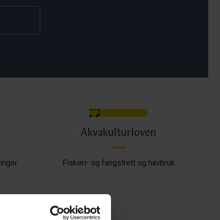
Akvakulturloven
inger
Fiskeri- og fangstrett og havbruk