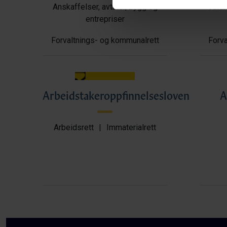
Anskaffelser, avtaler, bygg og
Anska
entrepriser
Forvaltnings- og kommunalrett
Forva
Arbeidstakeroppfinnelsesloven
A
Arbeidsrett
|
Immaterialrett