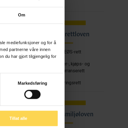
Om
Angrerettloven
en
iale mediefunksjoner og for å
 med partnerne våre innen
EU/EØS-rett
u har gjort tilgjengelig for
tt
Forbruker-, kjøps- og
konkurranserett
Næringsrett
Markedsføring
oven
Arbeidsmiljøloven
Tillat alle