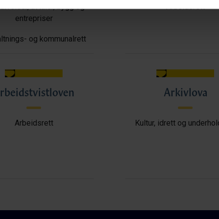
ffelser, avtaler, bygg og
Arbeidsrett
entrepriser
ltnings- og kommunalrett
rbeidstvistloven
Arkivlova
Arbeidsrett
Kultur, idrett og underho