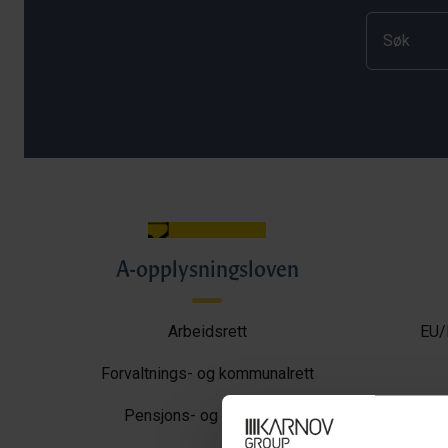
A-opplysningsloven
Arbeidsrett
EU/
Forvaltnings- og kommunalrett
Pensjons- og trygderett