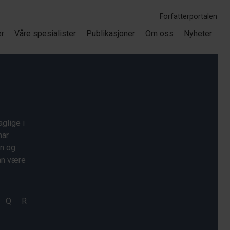
Forfatterportalen
er
Våre spesialister
Publikasjoner
Om oss
Nyheter
glige i
har
on og
kan være