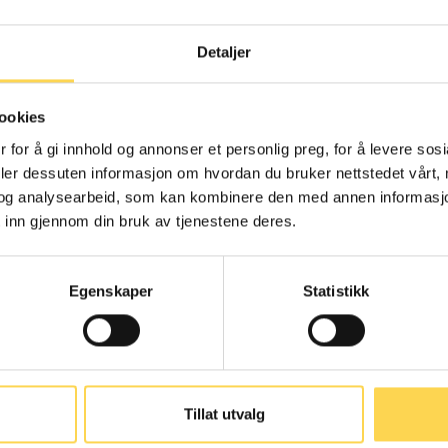
Detaljer
menngjøringsloven
Alternativ
ookies
behandlingslov
 for å gi innhold og annonser et personlig preg, for å levere sos
deler dessuten informasjon om hvordan du bruker nettstedet vårt,
Arbeidsrett
og analysearbeid, som kan kombinere den med annen informasjon d
Helse- og omsorgsre
 inn gjennom din bruk av tjenestene deres.
Egenskaper
Statistikk
nskaffelsesloven
Arbeidsmarkedsl
Tillat utvalg