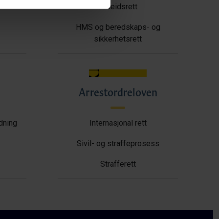
Arbeidsrett
HMS og beredskaps- og
sikkerhetsrett
Arrestordreloven
ldning
Internasjonal rett
Sivil- og straffeprosess
Strafferett