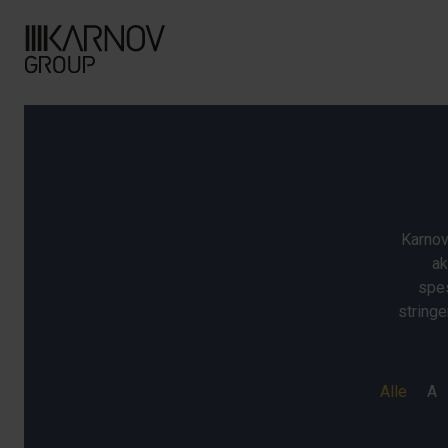
Karnov
ak
spes
stringe